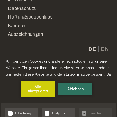
Datenschutz
Haftungsausschluss
Karriere
Auszeichnungen
DE
EN
Auszeichnungen & Anerkennungen
1
Breeam Zertifizierung
visitBerlin Sus
Tourism Pa