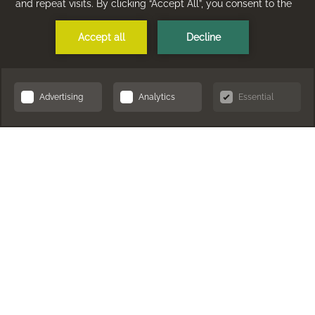
1
Hotel Berlin, Berlin
Lützowplatz 17, 10785
Berlin Germany
+493026050