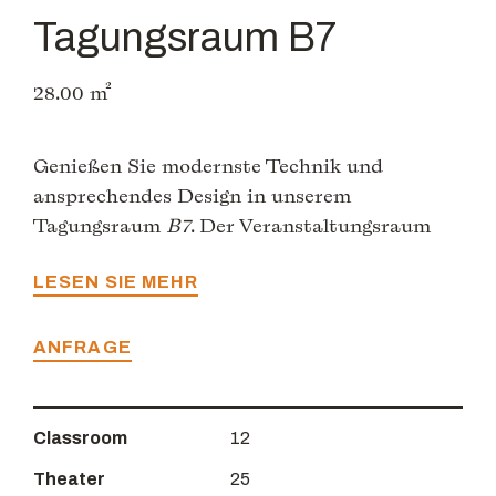
Tagungsraum B7
28.00 m²
Genießen Sie modernste Technik und
ansprechendes Design in unserem
Tagungsraum
B7
. Der Veranstaltungsraum
B7
ist der ideale Veranstaltungsort für
kleinere Events, Geschäftstreffen, kreative
LESEN SIE MEHR
Brainstormings oder Workshops und bietet
einen inspirierenden Raum und
ANFRAGE
unvergleichlichen Service für Ihre Meetings
und Veranstaltungen. Leben Sie den Geist der
Innovation und gestalten Sie Ihre Zukunft
Classroom
12
mit uns.
Theater
25